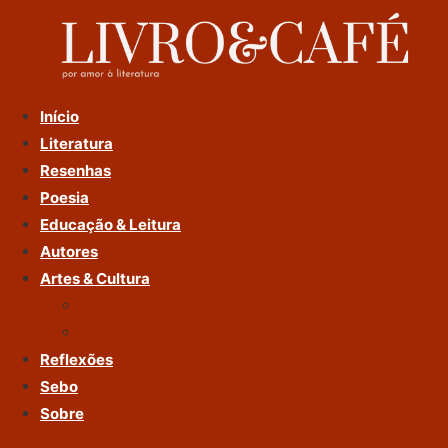
Ir
Para
O
Conteúdo
Início
Literatura
Resenhas
Poesia
Educação & Leitura
Autores
Artes & Cultura
Cinema & Literatura
Música
Reflexões
Sebo
Sobre