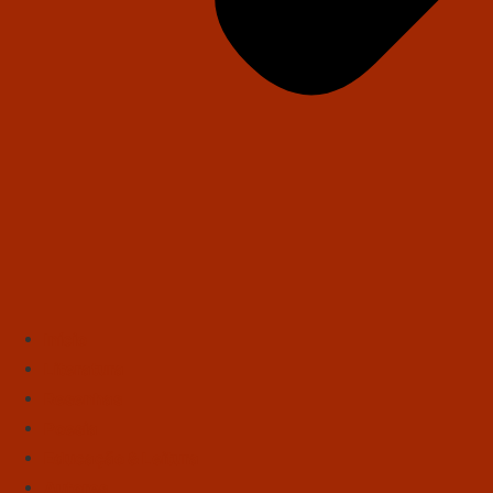
Início
Literatura
Resenhas
Poesia
Educação & Leitura
Autores