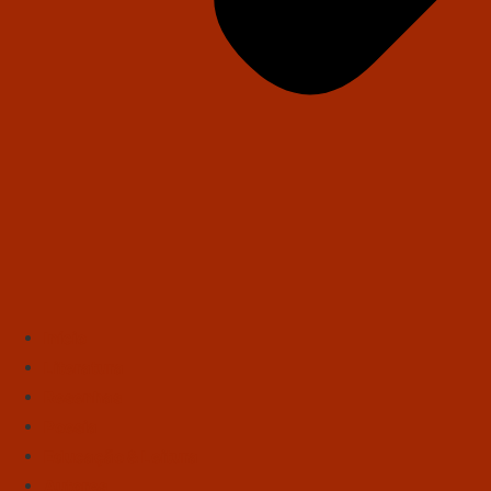
Início
Literatura
Resenhas
Poesia
Educação & Leitura
Autores