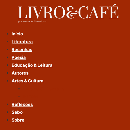
Ir
Para
O
Conteúdo
Início
Literatura
Resenhas
Poesia
Educação & Leitura
Autores
Artes & Cultura
Cinema & Literatura
Música
Reflexões
Sebo
Sobre