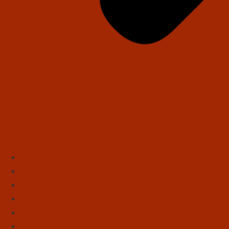
Início
Literatura
Resenhas
Poesia
Educação & Leitura
Autores