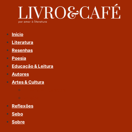
Ir
Para
O
Conteúdo
Início
Literatura
Resenhas
Poesia
Educação & Leitura
Autores
Artes & Cultura
Cinema & Literatura
Música
Reflexões
Sebo
Sobre