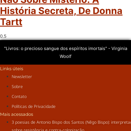
História Secreta, De Donna
Tartt
"Livros: o precioso sangue dos espíritos imortais" - Virginia
Woolf
Links úteis
Newsletter
Sobre
Contato
Políticas de Privacidade
Mais acessados
3 poesias de Antonio Bispo dos Santos (Nêgo Bispo): interpret
sobre resistência e contra-colonização