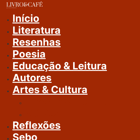
Ir
Para
Início
O
Literatura
Conteúdo
Resenhas
Poesia
Educação & Leitura
Autores
Artes & Cultura
Cinema & Literatura
Música
Reflexões
Sebo