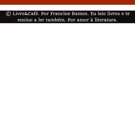
© Livro&Café. Por Francine Ramos. Eu leio livros e te
ensino a ler também. Por amor à literatura.