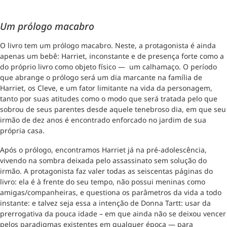
Um prólogo macabro
O livro tem um prólogo macabro. Neste, a protagonista é ainda
apenas um bebê: Harriet, inconstante e de presença forte como a
do próprio livro como objeto físico — um calhamaço. O período
que abrange o prólogo será um dia marcante na família de
Harriet, os Cleve, e um fator limitante na vida da personagem,
tanto por suas atitudes como o modo que será tratada pelo que
sobrou de seus parentes desde aquele tenebroso dia, em que seu
irmão de dez anos é encontrado enforcado no jardim de sua
própria casa.
Após o prólogo, encontramos Harriet já na pré-adolescência,
vivendo na sombra deixada pelo assassinato sem solução do
irmão. A protagonista faz valer todas as seiscentas páginas do
livro: ela é à frente do seu tempo, não possui meninas como
amigas/companheiras, e questiona os parâmetros da vida a todo
instante: e talvez seja essa a intenção de Donna Tartt: usar da
prerrogativa da pouca idade – em que ainda não se deixou vencer
pelos paradigmas existentes em qualquer época — para