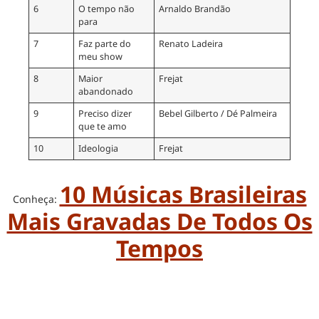
6
O tempo não
Arnaldo Brandão
para
7
Faz parte do
Renato Ladeira
meu show
8
Maior
Frejat
abandonado
9
Preciso dizer
Bebel Gilberto / Dé Palmeira
que te amo
10
Ideologia
Frejat
10 Músicas Brasileiras
Conheça:
Mais Gravadas De Todos Os
Tempos