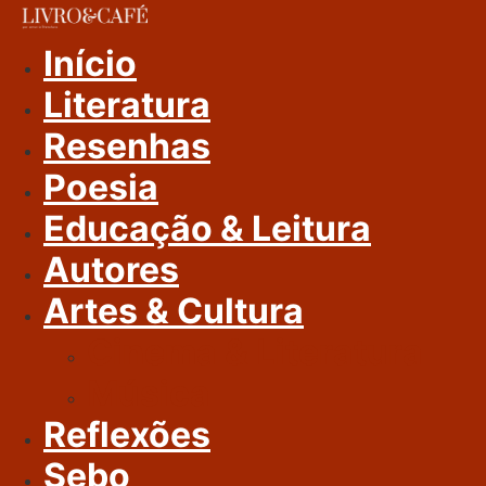
Ir
Para
Início
O
Literatura
Conteúdo
Resenhas
Poesia
Educação & Leitura
Autores
Artes & Cultura
Cinema & Literatura
Música
Reflexões
Sebo