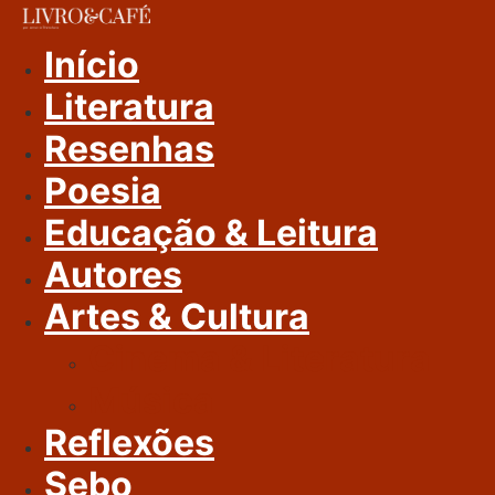
Ir
Para
Início
O
Literatura
Conteúdo
Resenhas
Poesia
Educação & Leitura
Autores
Artes & Cultura
Cinema & Literatura
Música
Reflexões
Sebo