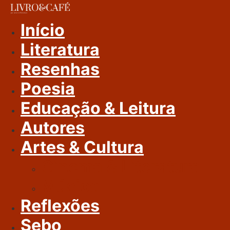
Ir
Para
Início
O
Literatura
Conteúdo
Resenhas
Poesia
Educação & Leitura
Autores
Artes & Cultura
Cinema & Literatura
Música
Reflexões
Sebo