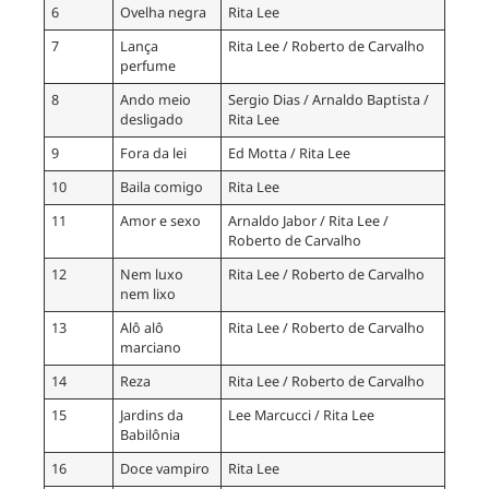
6
Ovelha negra
Rita Lee
7
Lança
Rita Lee / Roberto de Carvalho
perfume
8
Ando meio
Sergio Dias / Arnaldo Baptista /
desligado
Rita Lee
9
Fora da lei
Ed Motta / Rita Lee
10
Baila comigo
Rita Lee
11
Amor e sexo
Arnaldo Jabor / Rita Lee /
Roberto de Carvalho
12
Nem luxo
Rita Lee / Roberto de Carvalho
nem lixo
13
Alô alô
Rita Lee / Roberto de Carvalho
marciano
14
Reza
Rita Lee / Roberto de Carvalho
15
Jardins da
Lee Marcucci / Rita Lee
Babilônia
16
Doce vampiro
Rita Lee