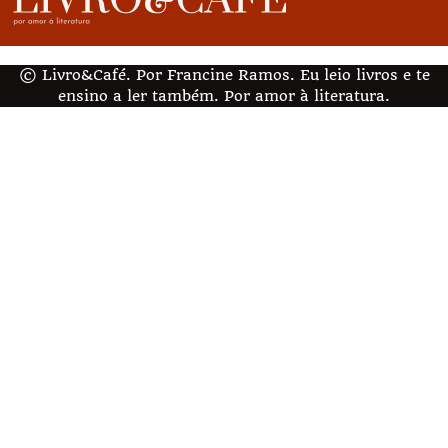
© Livro&Café. Por Francine Ramos. Eu leio livros e te
ensino a ler também. Por amor à literatura.