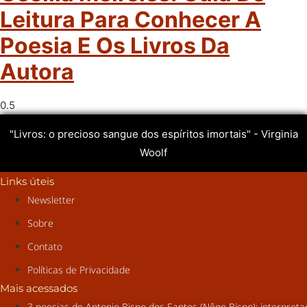
Leitura Para Conhecer A
Poesia E Os Livros Da
Autora
"Livros: o precioso sangue dos espíritos imortais" - Virginia
Woolf
Links úteis
Newsletter
Sobre
Contato
Políticas de Privacidade
Mais acessados
3 poesias de Antonio Bispo dos Santos (Nêgo Bispo): interpret