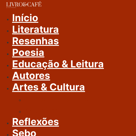
Ir
Para
Início
O
Literatura
Conteúdo
Resenhas
Poesia
Educação & Leitura
Autores
Artes & Cultura
Cinema & Literatura
Música
Reflexões
Sebo