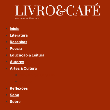
Ir
Para
O
Conteúdo
Início
Literatura
Resenhas
Poesia
Educação & Leitura
Autores
Artes & Cultura
Cinema & Literatura
Música
Reflexões
Sebo
Sobre