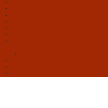
Início
Literatura
Resenhas
Poesia
Educação & Leitura
Autores
Artes & Cultura
Cinema & Literatura
Música
Reflexões
Sebo
Sobre