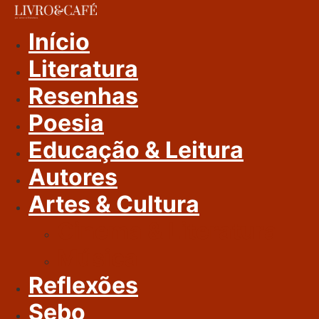
Ir
Para
Início
O
Literatura
Conteúdo
Resenhas
Poesia
Educação & Leitura
Autores
Artes & Cultura
Cinema & Literatura
Música
Reflexões
Sebo