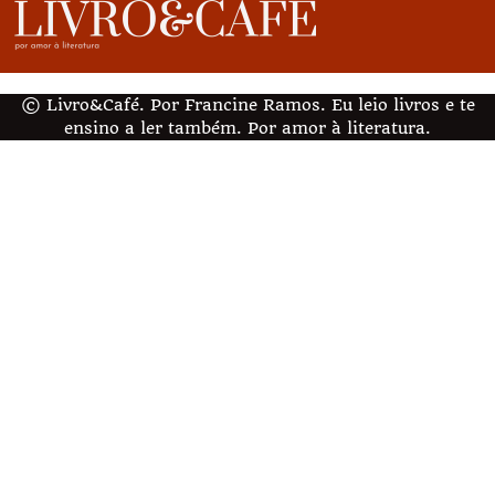
© Livro&Café. Por Francine Ramos. Eu leio livros e te
ensino a ler também. Por amor à literatura.