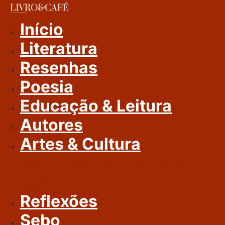
Ir
Para
Início
O
Literatura
Conteúdo
Resenhas
Poesia
Educação & Leitura
Autores
Artes & Cultura
Cinema & Literatura
Música
Reflexões
Sebo