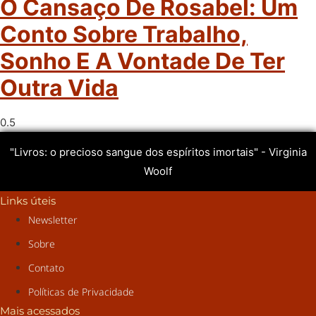
O Cansaço De Rosabel: Um
Conto Sobre Trabalho,
Sonho E A Vontade De Ter
Outra Vida
"Livros: o precioso sangue dos espíritos imortais" - Virginia
Woolf
Links úteis
Newsletter
Sobre
Contato
Políticas de Privacidade
Mais acessados