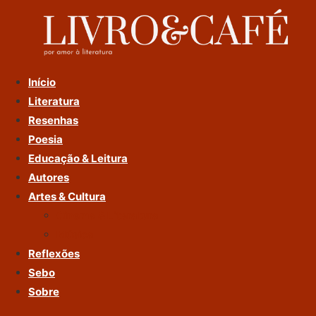
Ir
Para
O
Conteúdo
Início
Literatura
Resenhas
Poesia
Educação & Leitura
Autores
Artes & Cultura
Cinema & Literatura
Música
Reflexões
Sebo
Sobre