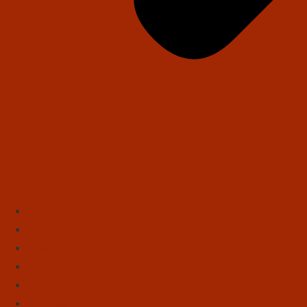
Início
Literatura
Resenhas
Poesia
Educação & Leitura
Autores