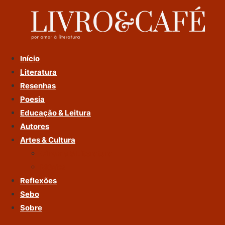
Ir
Para
O
Conteúdo
Início
Literatura
Resenhas
Poesia
Educação & Leitura
Autores
Artes & Cultura
Cinema & Literatura
Música
Reflexões
Sebo
Sobre