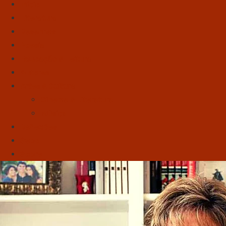
Início
Literatura
Resenhas
Poesia
Educação & Leitura
Autores
Artes & Cultura
Cinema & Literatura
Música
Reflexões
Sebo
Sobre