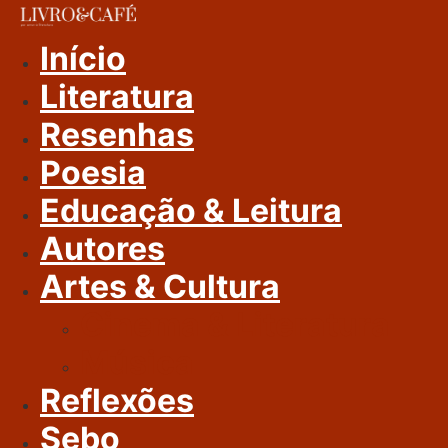
Ir
Para
Início
O
Literatura
Conteúdo
Resenhas
Poesia
Educação & Leitura
Autores
Artes & Cultura
Cinema & Literatura
Música
Reflexões
Sebo