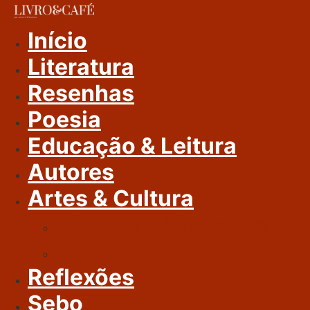
Ir
Para
Início
O
Literatura
Conteúdo
Resenhas
Poesia
Educação & Leitura
Autores
Artes & Cultura
Cinema & Literatura
Música
Reflexões
Sebo