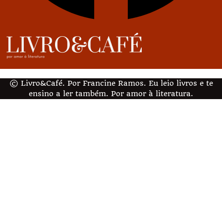
© Livro&Café. Por Francine Ramos. Eu leio livros e te
ensino a ler também. Por amor à literatura.