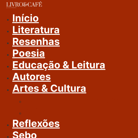
Ir
Para
Início
O
Literatura
Conteúdo
Resenhas
Poesia
Educação & Leitura
Autores
Artes & Cultura
Cinema & Literatura
Música
Reflexões
Sebo