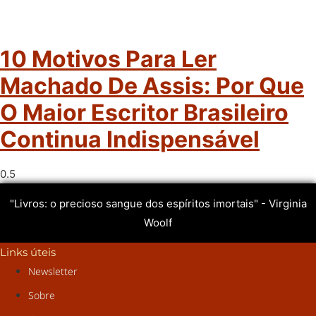
10 Motivos Para Ler
Machado De Assis: Por Que
O Maior Escritor Brasileiro
Continua Indispensável
"Livros: o precioso sangue dos espíritos imortais" - Virginia
Woolf
Links úteis
Newsletter
Sobre