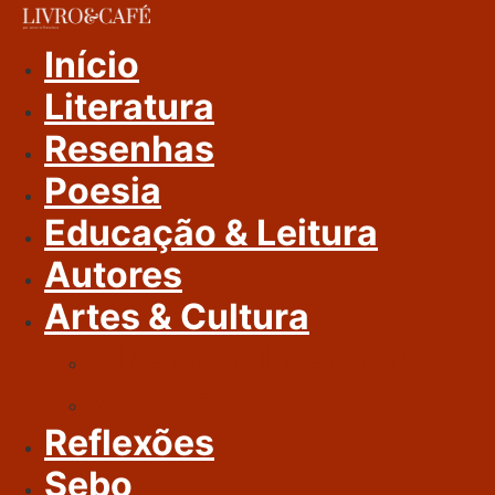
Ir
Para
Início
O
Literatura
Conteúdo
Resenhas
Poesia
Educação & Leitura
Autores
Artes & Cultura
Cinema & Literatura
Música
Reflexões
Sebo