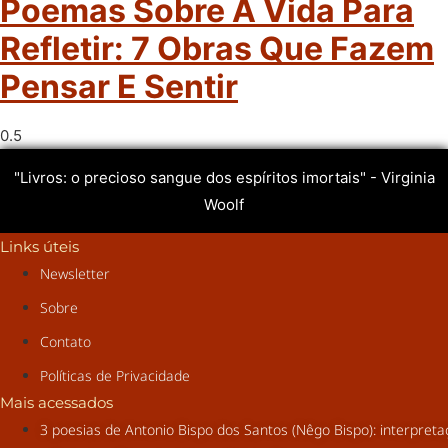
Poemas Sobre A Vida Para
Refletir: 7 Obras Que Fazem
Pensar E Sentir
"Livros: o precioso sangue dos espíritos imortais" - Virginia
Woolf
Links úteis
Newsletter
Sobre
Contato
Políticas de Privacidade
Mais acessados
3 poesias de Antonio Bispo dos Santos (Nêgo Bispo): interpret