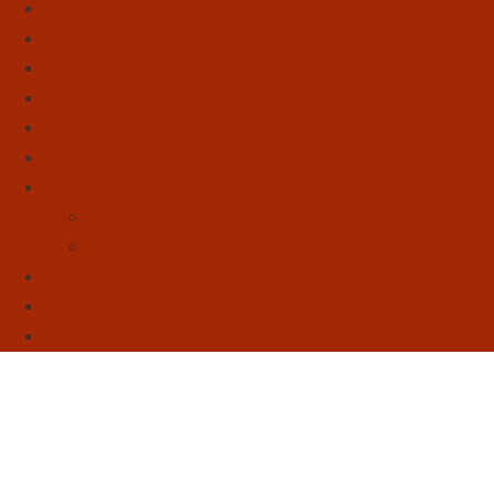
Início
Literatura
Resenhas
Poesia
Educação & Leitura
Autores
Artes & Cultura
Cinema & Literatura
Música
Reflexões
Sebo
Sobre