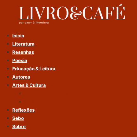
Ir
Para
O
Conteúdo
Início
Literatura
Resenhas
Poesia
Educação & Leitura
Autores
Artes & Cultura
Cinema & Literatura
Música
Reflexões
Sebo
Sobre