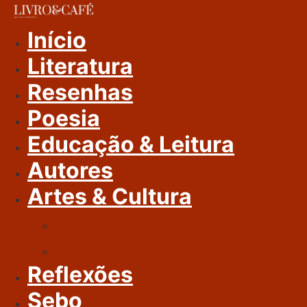
Ir
Para
Início
O
Literatura
Conteúdo
Resenhas
Poesia
Educação & Leitura
Autores
Artes & Cultura
Cinema & Literatura
Música
Reflexões
Sebo