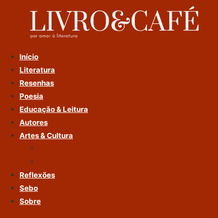
Ir
Para
O
Conteúdo
Início
Literatura
Resenhas
Poesia
Educação & Leitura
Autores
Artes & Cultura
Cinema & Literatura
Música
Reflexões
Sebo
Sobre