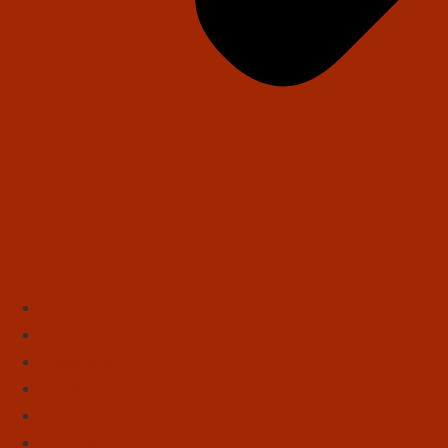
Início
Literatura
Resenhas
Poesia
Educação & Leitura
Autores