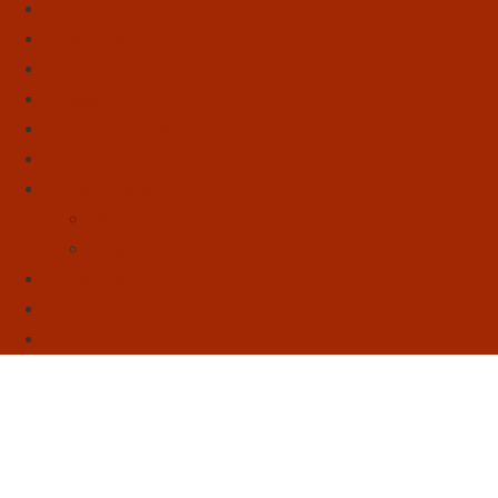
Início
Literatura
Resenhas
Poesia
Educação & Leitura
Autores
Artes & Cultura
Cinema & Literatura
Música
Reflexões
Sebo
Sobre