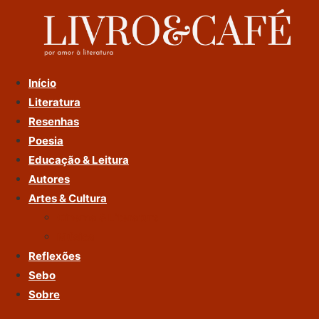
Ir
Para
O
Conteúdo
Início
Literatura
Resenhas
Poesia
Educação & Leitura
Autores
Artes & Cultura
Cinema & Literatura
Música
Reflexões
Sebo
Sobre