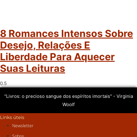
8 Romances Intensos Sobre
Desejo, Relações E
Liberdade Para Aquecer
Suas Leituras
"Livros: o precioso sangue dos espíritos imortais" - Virginia
Woolf
Links úteis
Newsletter
Sobre