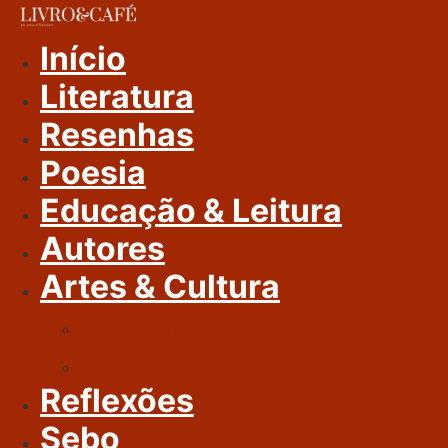
Ir
Para
Início
O
Literatura
Conteúdo
Resenhas
Poesia
Educação & Leitura
Autores
Artes & Cultura
Cinema & Literatura
Música
Reflexões
Sebo