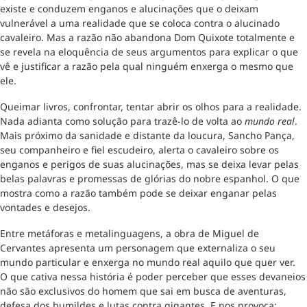
existe e conduzem enganos e alucinações que o deixam
vulnerável a uma realidade que se coloca contra o alucinado
cavaleiro. Mas a razão não abandona Dom Quixote totalmente e
se revela na eloquência de seus argumentos para explicar o que
vê e justificar a razão pela qual ninguém enxerga o mesmo que
ele.
Queimar livros, confrontar, tentar abrir os olhos para a realidade.
Nada adianta como solução para trazê-lo de volta ao
mundo real
.
Mais próximo da sanidade e distante da loucura, Sancho Pança,
seu companheiro e fiel escudeiro, alerta o cavaleiro sobre os
enganos e perigos de suas alucinações, mas se deixa levar pelas
belas palavras e promessas de glórias do nobre espanhol. O que
mostra como a razão também pode se deixar enganar pelas
vontades e desejos.
Entre metáforas e metalinguagens, a obra de Miguel de
Cervantes apresenta um personagem que externaliza o seu
mundo particular e enxerga no mundo real aquilo que quer ver.
O que cativa nessa história é poder perceber que esses devaneios
não são exclusivos do homem que sai em busca de aventuras,
defesa dos humildes e lutas contra gigantes. E nos provoca: