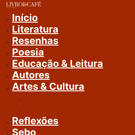
Ir
Para
Início
O
Literatura
Conteúdo
Resenhas
Poesia
Educação & Leitura
Autores
Artes & Cultura
Cinema & Literatura
Música
Reflexões
Sebo