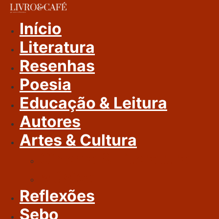
Ir
Para
Início
O
Literatura
Conteúdo
Resenhas
Poesia
Educação & Leitura
Autores
Artes & Cultura
Cinema & Literatura
Música
Reflexões
Sebo