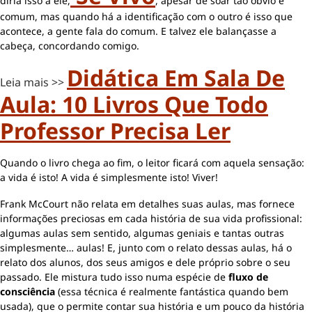
diria isso a ele,
, apesar de soar tão óbvio e
comum, mas quando há a identificação com o outro é isso que
acontece, a gente fala do comum. E talvez ele balançasse a
cabeça, concordando comigo.
Didática Em Sala De
Leia mais >>
Aula: 10 Livros Que Todo
Professor Precisa Ler
Quando o livro chega ao fim, o leitor ficará com aquela sensação:
a vida é isto! A vida é simplesmente isto! Viver!
Frank McCourt não relata em detalhes suas aulas, mas fornece
informações preciosas em cada história de sua vida profissional:
algumas aulas sem sentido, algumas geniais e tantas outras
simplesmente… aulas! E, junto com o relato dessas aulas, há o
relato dos alunos, dos seus amigos e dele próprio sobre o seu
passado. Ele mistura tudo isso numa espécie de
fluxo de
consciência
(essa técnica é realmente fantástica quando bem
usada), que o permite contar sua história e um pouco da história