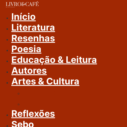
Ir
Para
Início
O
Literatura
Conteúdo
Resenhas
Poesia
Educação & Leitura
Autores
Artes & Cultura
Cinema & Literatura
Música
Reflexões
Sebo