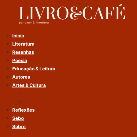
Ir
Para
O
Conteúdo
Início
Literatura
Resenhas
Poesia
Educação & Leitura
Autores
Artes & Cultura
Cinema & Literatura
Música
Reflexões
Sebo
Sobre