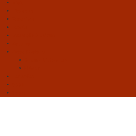
Início
Literatura
Resenhas
Poesia
Educação & Leitura
Autores
Artes & Cultura
Cinema & Literatura
Música
Reflexões
Sebo
Sobre