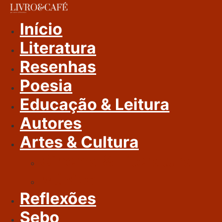
Ir
Para
Início
O
Literatura
Conteúdo
Resenhas
Poesia
Educação & Leitura
Autores
Artes & Cultura
Cinema & Literatura
Música
Reflexões
Sebo