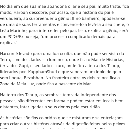
No dia em que sua mãe abandona o lar e seu pai, muito triste, fica
mudo, Haroun descobre, por acaso, que a história do pai é
verdadeira, ao surpreender o gênio Iff no banheiro, apoderar-se
de uma de suas ferramentas e convencê-lo a levá-la a seu chefe, o
Leão Marinho, para interceder pelo pai, Isso, explica o gênio, será
um PCD+/Ex ou seja, “um processo complicado demais para
explicar.”
Haroun é levado para uma lua oculta, que não pode ser vista da
Terra, com dois lados – o luminoso, onde fica o Mar de Histórias,
terra dos Gupi, e seu lado escuro, onde fica a terra dos Tchup,
liderados por KapphamShud e que veneram um ídolo de gelo
sem língua, Bezabhan. Na fronteira entre os dois reinos fica a
Zona da Meia Luz, onde fica a nascente do Mar.
Na terra dos Tchup, as sombras tem vida independente das
pessoas, são diferentes em forma e podem estar em locais bem
distantes, interligadas a seus donos pela escuridão.
As histórias são fios coloridos que se misturam e se entrelaçam
para criar outras históras através da digestão feitas pelos peixes