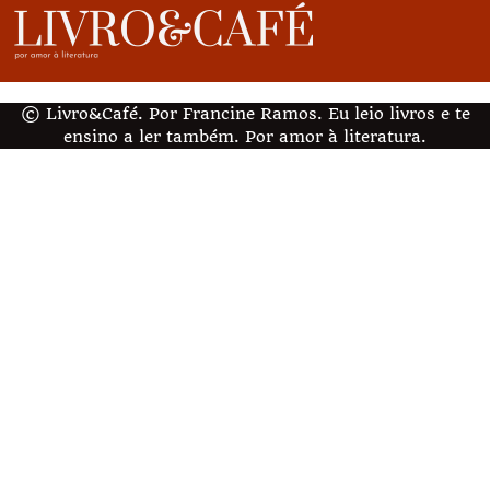
© Livro&Café. Por Francine Ramos. Eu leio livros e te
ensino a ler também. Por amor à literatura.