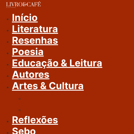
Ir
Para
Início
O
Literatura
Conteúdo
Resenhas
Poesia
Educação & Leitura
Autores
Artes & Cultura
Cinema & Literatura
Música
Reflexões
Sebo