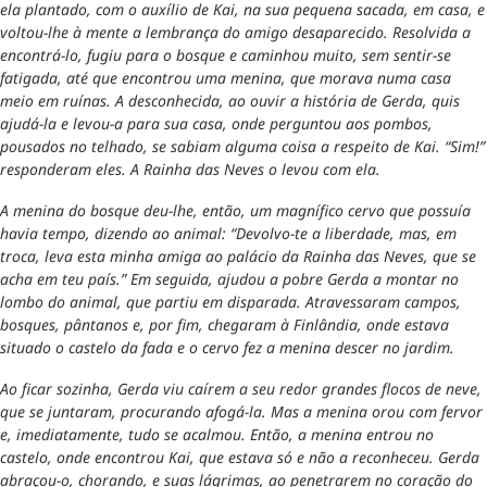
ela plantado, com o auxílio de Kai, na sua pequena sacada, em casa, e
voltou-lhe à mente a lembrança do amigo desaparecido. Resolvida a
encontrá-lo, fugiu para o bosque e caminhou muito, sem sentir-se
fatigada, até que encontrou uma menina, que morava numa casa
meio em ruínas. A desconhecida, ao ouvir a história de Gerda, quis
ajudá-la e levou-a para sua casa, onde perguntou aos pombos,
pousados no telhado, se sabiam alguma coisa a respeito de Kai. “Sim!”
responderam eles. A Rainha das Neves o levou com ela.
A menina do bosque deu-lhe, então, um magnífico cervo que possuía
havia tempo, dizendo ao animal: “Devolvo-te a liberdade, mas, em
troca, leva esta minha amiga ao palácio da Rainha das Neves, que se
acha em teu país.” Em seguida, ajudou a pobre Gerda a montar no
lombo do animal, que partiu em disparada. Atravessaram campos,
bosques, pântanos e, por fim, chegaram à Finlândia, onde estava
situado o castelo da fada e o cervo fez a menina descer no jardim.
Ao ficar sozinha, Gerda viu caírem a seu redor grandes flocos de neve,
que se juntaram, procurando afogá-la. Mas a menina orou com fervor
e, imediatamente, tudo se acalmou. Então, a menina entrou no
castelo, onde encontrou Kai, que estava só e não a reconheceu. Gerda
abraçou-o, chorando, e suas lágrimas, ao penetrarem no coração do