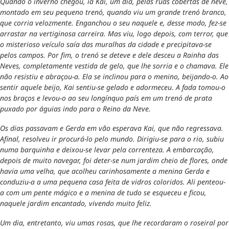
Quando o inverno chegou, ia Kai, um dia, pelas ruas cobertas de neve,
montado em seu pequeno trenó, quando viu um grande trenó branco,
que corria velozmente. Enganchou o seu naquele e, desse modo, fez-se
arrastar na vertiginosa carreira. Mas viu, logo depois, com terror, que
o misterioso veículo saía das muralhas da cidade e precipitava-se
pelos campos. Por fim, o trenó se deteve e dele desceu a Rainha das
Neves, completamente vestida de gelo, que lhe sorria e o chamava. Ele
não resistiu e abraçou-a. Ela se inclinou para o menino, beijando-o. Ao
sentir aquele beijo, Kai sentiu-se gelado e adormeceu. A fada tomou-o
nos braços e levou-o ao seu longínquo país em um trenó de prata
puxado por águias indo para o Reino da Neve.
Os dias passavam e Gerda em vão esperava Kai, que não regressava.
Afinal, resolveu ir procurá-lo pelo mundo. Dirigiu-se para o rio, subiu
numa barquinha e deixou-se levar pela correnteza. A embarcação,
depois de muito navegar, foi deter-se num jardim cheio de flores, onde
havia uma velha, que acolheu carinhosamente a menina Gerda e
conduziu-a a uma pequena casa feita de vidros coloridos. Ali penteou-
a com um pente mágico e a menina de tudo se esqueceu e ficou,
naquele jardim encantado, vivendo muito feliz.
Um dia, entretanto, viu umas rosas, que lhe recordaram o roseiral por