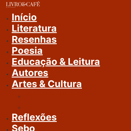
Ir
Para
Início
O
Literatura
Conteúdo
Resenhas
Poesia
Educação & Leitura
Autores
Artes & Cultura
Cinema & Literatura
Música
Reflexões
Sebo