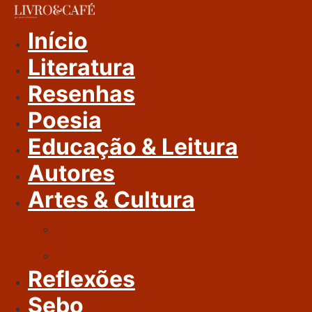
Ir
Para
Início
O
Literatura
Conteúdo
Resenhas
Poesia
Educação & Leitura
Autores
Artes & Cultura
Cinema & Literatura
Música
Reflexões
Sebo