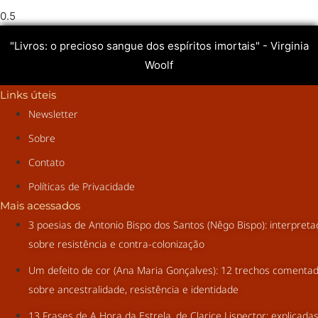
"Livros: o precioso sangue dos espíritos imortais" - Virginia
Woolf
Links úteis
Newsletter
Sobre
Contato
Políticas de Privacidade
Mais acessados
3 poesias de Antonio Bispo dos Santos (Nêgo Bispo): interpret
sobre resistência e contra-colonização
Um defeito de cor (Ana Maria Gonçalves): 12 trechos comenta
sobre ancestralidade, resistência e identidade
13 Frases de A Hora da Estrela, de Clarice Lispector: explicada