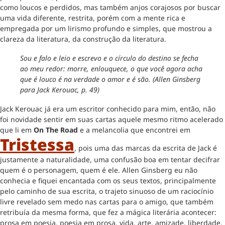
como loucos e perdidos, mas também anjos corajosos por buscar
uma vida diferente, restrita, porém com a mente rica e
empregada por um lirismo profundo e simples, que mostrou a
clareza da literatura, da construção da literatura.
Sou e falo e leio e escrevo e o círculo do destino se fecha
ao meu redor: morre, enlouquece, o que você agora acha
que é louco é na verdade o amor e é são. (Allen Ginsberg
para Jack Kerouac, p. 49)
Jack Kerouac já era um escritor conhecido para mim, então, não
foi novidade sentir em suas cartas aquele mesmo ritmo acelerado
que li em
On The Road
e a melancolia que encontrei em
Tristessa
, pois uma das marcas da escrita de Jack é
justamente a naturalidade, uma confusão boa em tentar decifrar
quem é o personagem, quem é ele. Allen Ginsberg eu não
conhecia e fiquei encantada com os seus textos, principalmente
pelo caminho de sua escrita, o trajeto sinuoso de um raciocínio
livre revelado sem medo nas cartas para o amigo, que também
retribuía da mesma forma, que fez a mágica literária acontecer:
prosa em poesia, poesia em prosa, vida, arte, amizade, liberdade,