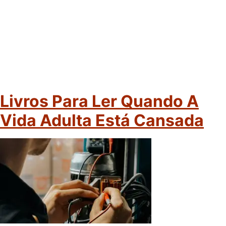
Livros Para Ler Quando A
Vida Adulta Está Cansada