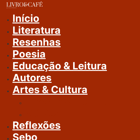
Ir
Para
Início
O
Literatura
Conteúdo
Resenhas
Poesia
Educação & Leitura
Autores
Artes & Cultura
Cinema & Literatura
Música
Reflexões
Sebo