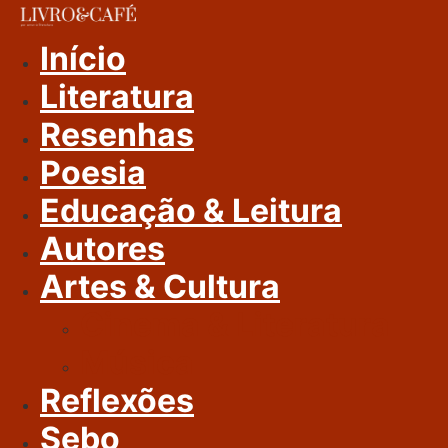
Ir
Para
Início
O
Literatura
Conteúdo
Resenhas
Poesia
Educação & Leitura
Autores
Artes & Cultura
Cinema & Literatura
Música
Reflexões
Sebo