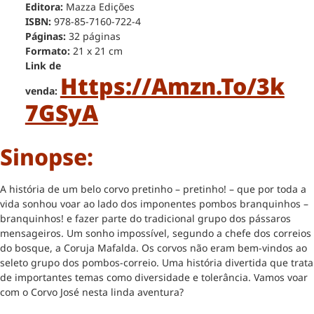
Editora:
Mazza Edições
ISBN:
978-85-7160-722-4
Páginas:
32 páginas
Formato:
21 x 21 cm
Link de
Https://amzn.to/3k
venda:
7GSyA
Sinopse:
A história de um belo corvo pretinho – pretinho! – que por toda a
vida sonhou voar ao lado dos imponentes pombos branquinhos –
branquinhos! e fazer parte do tradicional grupo dos pássaros
mensageiros. Um sonho impossível, segundo a chefe dos correios
do bosque, a Coruja Mafalda. Os corvos não eram bem-vindos ao
seleto grupo dos pombos-correio. Uma história divertida que trata
de importantes temas como diversidade e tolerância. Vamos voar
com o Corvo José nesta linda aventura?