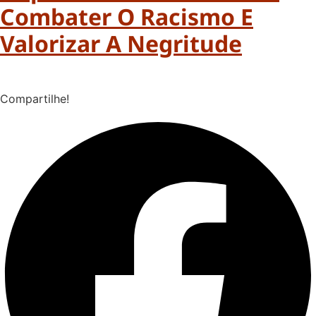
Combater O Racismo E
Valorizar A Negritude
Compartilhe!