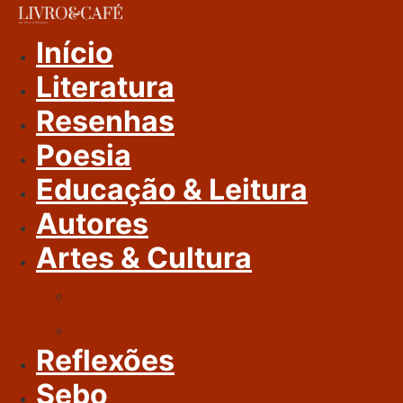
Ir
Para
Início
O
Literatura
Conteúdo
Resenhas
Poesia
Educação & Leitura
Autores
Artes & Cultura
Cinema & Literatura
Música
Reflexões
Sebo