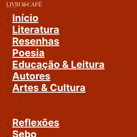
Ir
Para
Início
O
Literatura
Conteúdo
Resenhas
Poesia
Educação & Leitura
Autores
Artes & Cultura
Cinema & Literatura
Música
Reflexões
Sebo