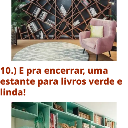
10.) E pra encerrar, uma
estante para livros verde e
linda!