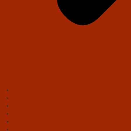
Início
Literatura
Resenhas
Poesia
Educação & Leitura
Autores