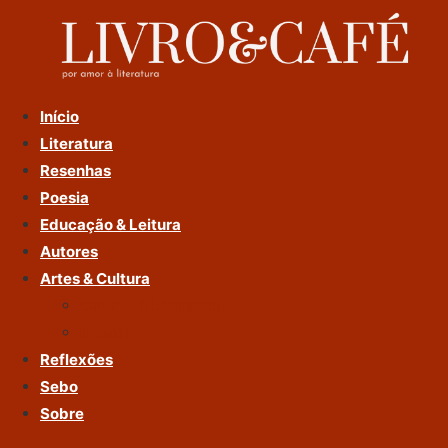
Ir
Para
O
Conteúdo
Início
Literatura
Resenhas
Poesia
Educação & Leitura
Autores
Artes & Cultura
Cinema & Literatura
Música
Reflexões
Sebo
Sobre