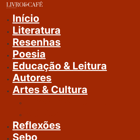
Ir
Para
Início
O
Literatura
Conteúdo
Resenhas
Poesia
Educação & Leitura
Autores
Artes & Cultura
Cinema & Literatura
Música
Reflexões
Sebo