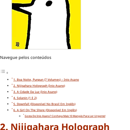
Navegue pelos conteúdos
1. Boa Noite, Punpun (7 Volumes) – Inio Asano
2. Nijigahara Holograph (Inio Asano)
3. A Cidade Da Luz (Inio Asano)
4. Solanin (1 E 2)
5. Downfall (disponível No Brasil Em Inglês)
6. A Girl On The Shore (disponível Em Inglês)
Gosta De Inio Asano? Conheça Mais 10 Mangás Para Ler Urgente!
2.
Nijigahara Holograph