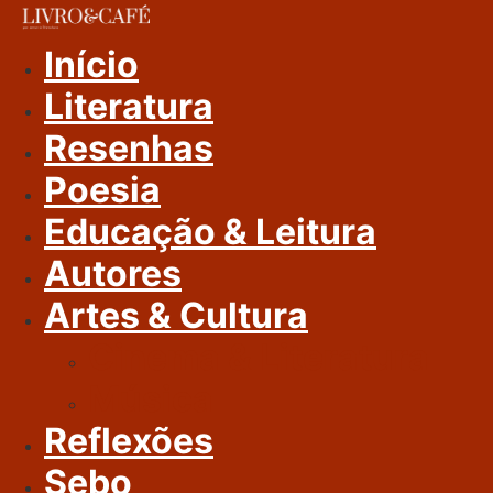
Ir
Para
Início
O
Literatura
Conteúdo
Resenhas
Poesia
Educação & Leitura
Autores
Artes & Cultura
Cinema & Literatura
Música
Reflexões
Sebo