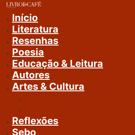
Ir
Para
Início
O
Literatura
Conteúdo
Resenhas
Poesia
Educação & Leitura
Autores
Artes & Cultura
Cinema & Literatura
Música
Reflexões
Sebo