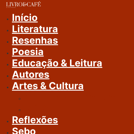
Ir
Para
Início
O
Literatura
Conteúdo
Resenhas
Poesia
Educação & Leitura
Autores
Artes & Cultura
Cinema & Literatura
Música
Reflexões
Sebo