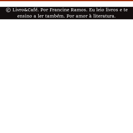
© Livro&Café. Por Francine Ramos. Eu leio livros e te
ensino a ler também. Por amor à literatura.