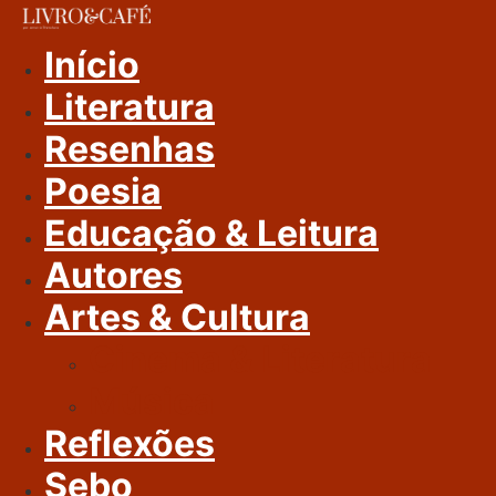
Ir
Para
Início
O
Literatura
Conteúdo
Resenhas
Poesia
Educação & Leitura
Autores
Artes & Cultura
Cinema & Literatura
Música
Reflexões
Sebo