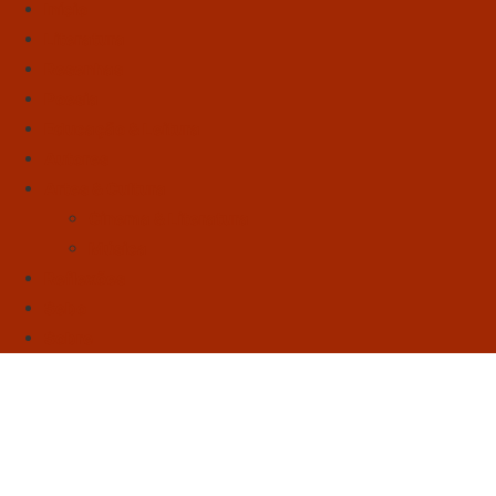
Início
Literatura
Resenhas
Poesia
Educação & Leitura
Autores
Artes & Cultura
Cinema & Literatura
Música
Reflexões
Sebo
Sobre