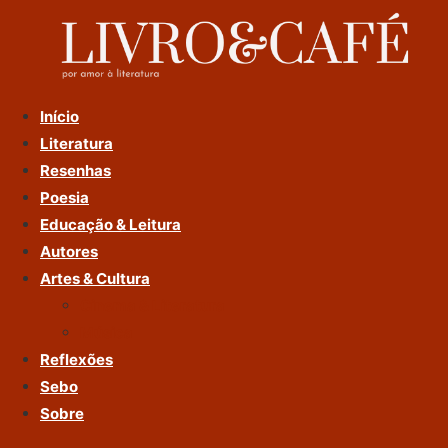
Ir
Para
O
Conteúdo
Início
Literatura
Resenhas
Poesia
Educação & Leitura
Autores
Artes & Cultura
Cinema & Literatura
Música
Reflexões
Sebo
Sobre