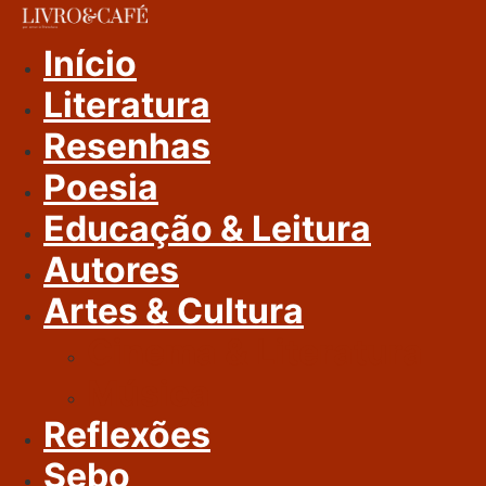
Ir
Para
Início
O
Literatura
Conteúdo
Resenhas
Poesia
Educação & Leitura
Autores
Artes & Cultura
Cinema & Literatura
Música
Reflexões
Sebo