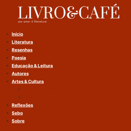
Ir
Para
O
Conteúdo
Início
Literatura
Resenhas
Poesia
Educação & Leitura
Autores
Artes & Cultura
Cinema & Literatura
Música
Reflexões
Sebo
Sobre