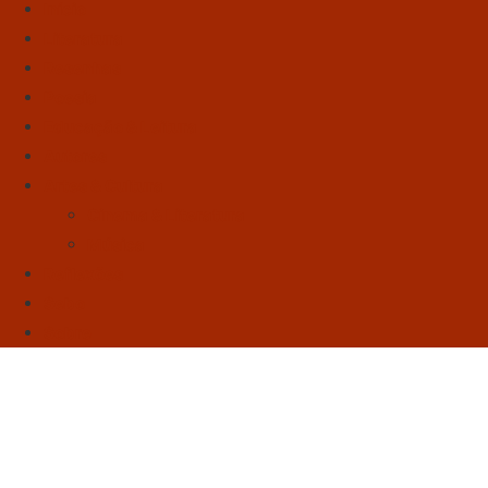
Início
Literatura
Resenhas
Poesia
Educação & Leitura
Autores
Artes & Cultura
Cinema & Literatura
Música
Reflexões
Sebo
Sobre