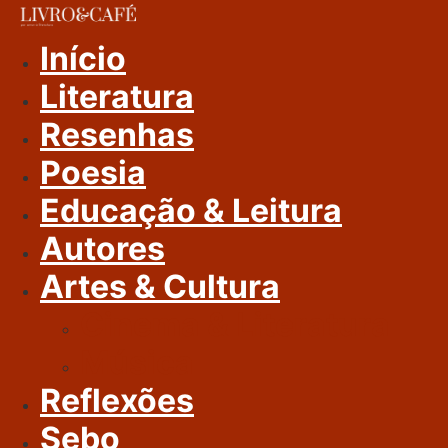
Ir
Para
Início
O
Literatura
Conteúdo
Resenhas
Poesia
Educação & Leitura
Autores
Artes & Cultura
Cinema & Literatura
Música
Reflexões
Sebo