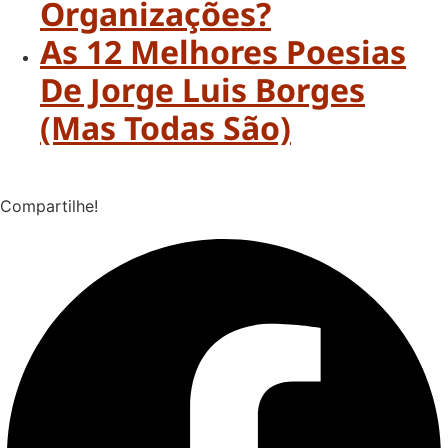
Organizações?
As 12 Melhores Poesias
De Jorge Luis Borges
(mas Todas São)
Compartilhe!