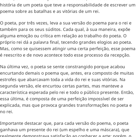
história de um poeta que teve a responsabilidade de escrever um
poema sobre as batalhas e as vitórias de um rei.
O poeta, por três vezes, leva a sua versão do poema para o rei e
também para os seus súditos. Cada qual, à sua maneira, expõe
alguma emoção ou crítica em relação ao trabalho do poeta. O
próprio rei dá a palavra final, tecendo grandes elogios ao poeta.
Mas, como se quisessem atingir uma certa perfeição, esse poema
é reescrito e de novo acontece todo esse processo da recepção.
Na última vez, o poeta se sente constrangido porque acabou
encurtando demais o poema que, antes, era composto de muitas
estrofes que abarcavam toda a vida do rei e suas vitórias. Na
segunda versão, ele encurtou certas partes, mas manteve a
característica esperada pelo rei e todo o público presente. Então,
essa última, é composta de uma perfeição impossível de ser
explicada, mas que provoca grandes transformações no poeta e
no rei.
Importante destacar que, para cada versão do poema, o poeta
ganhava um presente do rei (um espelho e uma máscara), que
realmente demonstrava satisfação ao conhecer a arte; porém, o