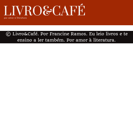
© Livro&Café. Por Francine Ramos. Eu leio livros e te
ensino a ler também. Por amor à literatura.