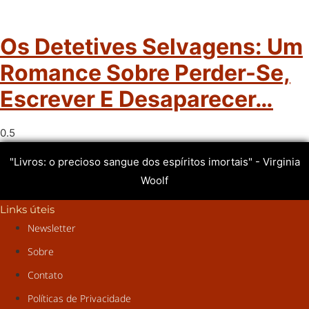
Os Detetives Selvagens: Um
Romance Sobre Perder-Se,
Escrever E Desaparecer…
"Livros: o precioso sangue dos espíritos imortais" - Virginia
Woolf
Links úteis
Newsletter
Sobre
Contato
Políticas de Privacidade