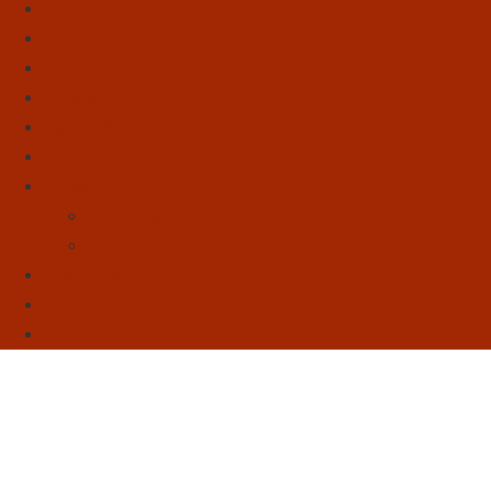
Início
Literatura
Resenhas
Poesia
Educação & Leitura
Autores
Artes & Cultura
Cinema & Literatura
Música
Reflexões
Sebo
Sobre