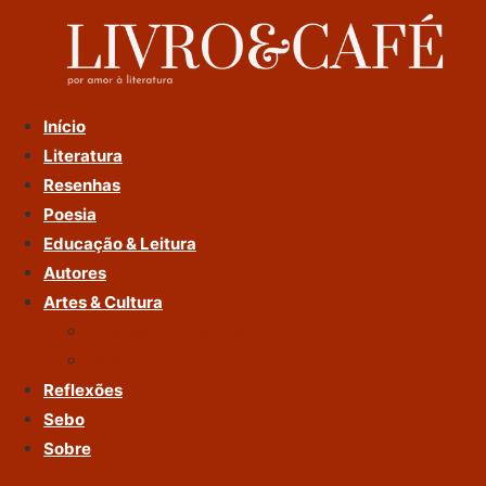
Ir
Para
O
Conteúdo
Início
Literatura
Resenhas
Poesia
Educação & Leitura
Autores
Artes & Cultura
Cinema & Literatura
Música
Reflexões
Sebo
Sobre