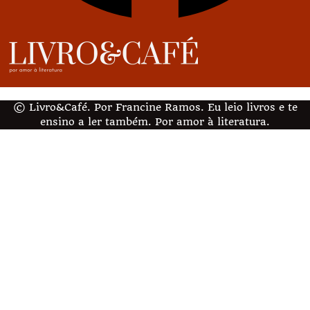
© Livro&Café. Por Francine Ramos. Eu leio livros e te
ensino a ler também. Por amor à literatura.