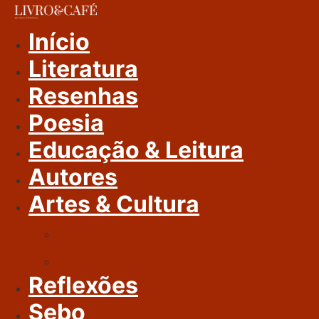
Ir
Para
Início
O
Literatura
Conteúdo
Resenhas
Poesia
Educação & Leitura
Autores
Artes & Cultura
Cinema & Literatura
Música
Reflexões
Sebo