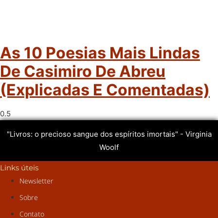
As 10 Poesias Mais Lindas
De Casimiro De Abreu
(explicadas E Comentadas)
"Livros: o precioso sangue dos espíritos imortais" - Virginia
Woolf
Links úteis
Newsletter
Sobre
Contato