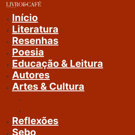
Ir
Para
Início
O
Literatura
Conteúdo
Resenhas
Poesia
Educação & Leitura
Autores
Artes & Cultura
Cinema & Literatura
Música
Reflexões
Sebo