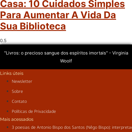
Casa: 10 Cuidados Simples
Para Aumentar A Vida Da
Sua Biblioteca
"Livros: o precioso sangue dos espíritos imortais" - Virginia
Woolf
Links úteis
Newsletter
Sobre
Contato
Políticas de Privacidade
Mais acessados
3 poesias de Antonio Bispo dos Santos (Nêgo Bispo): interpret