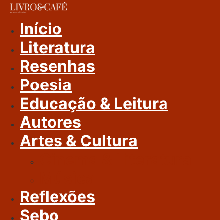
Ir
Para
Início
O
Literatura
Conteúdo
Resenhas
Poesia
Educação & Leitura
Autores
Artes & Cultura
Cinema & Literatura
Música
Reflexões
Sebo