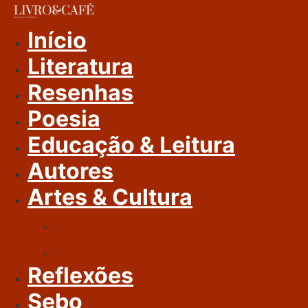
Ir
Para
Início
O
Literatura
Conteúdo
Resenhas
Poesia
Educação & Leitura
Autores
Artes & Cultura
Cinema & Literatura
Música
Reflexões
Sebo