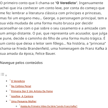
O primeiro conto que li chama-se “
O Veredicto
“. Ingenuamente
achei que iria conhecer um conto leve, por conta do começo que
me fez lembrar a literatura clássica com príncipes e princesas,
mas foi um engano meu… George, o personagem principal, tem a
sua vida mudada de uma forma muito brusca por decidir
aconselhar-se com o pai sobre o seu casamento e a amizade com
um amigo distante. O pai, que representa um acusador, que julga
e pune, decide o caminho do filho de uma forma muito trágica. É
um conto que deixa o leitor sem fôlego… Na história, a “princesa”
chama-se Frieda Brandenfield, uma homenagem de Franz Kafka à
sua amada da época, Felice Bauer.
Navegue pelos conteúdos
O Veredicto
Na Colônia Penal
Primeira Dor E Um Artista Da Fome
Josefine, A Cantora
Uma Pequena Mulher
Assista Ao Primeiro Vídeo Da Série “Lendo Franz Kafka”: