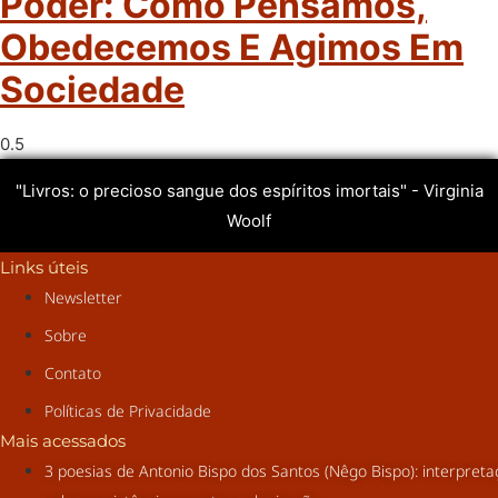
Poder: Como Pensamos,
Obedecemos E Agimos Em
Sociedade
"Livros: o precioso sangue dos espíritos imortais" - Virginia
Woolf
Links úteis
Newsletter
Sobre
Contato
Políticas de Privacidade
Mais acessados
3 poesias de Antonio Bispo dos Santos (Nêgo Bispo): interpret