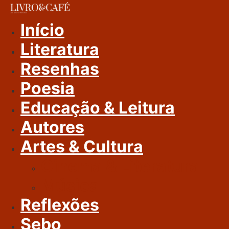
Ir
Para
Início
O
Literatura
Conteúdo
Resenhas
Poesia
Educação & Leitura
Autores
Artes & Cultura
Cinema & Literatura
Música
Reflexões
Sebo